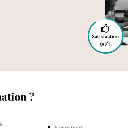
Satisfaction
90%
mation ?
s ;
Superviseurs ;