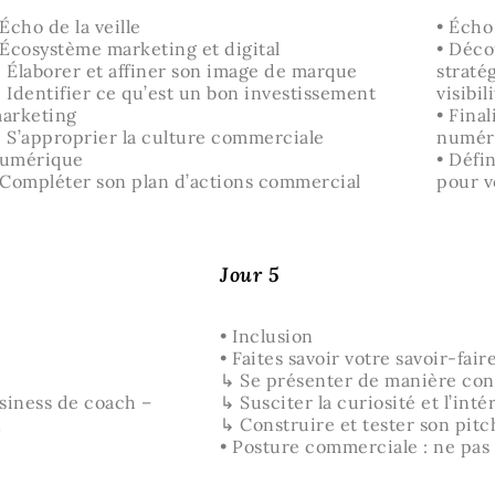
 Écho de la veille
• Écho 
 Écosystème marketing et digital
• Déco
 Élaborer et affiner son image de marque
straté
 Identifier ce qu’est un bon investissement
visibil
arketing
• Fina
 S’approprier la culture commerciale
numér
umérique
• Défin
 Compléter son plan d’actions commercial
pour v
Jour 5
• Inclusion
• Faites savoir votre savoir-fai
↳ Se présenter de manière con
usiness de coach –
↳ Susciter la curiosité et l’int
n
↳ Construire et tester son pit
• Posture commerciale : ne pas