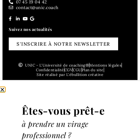
07 45 19 04 42
contact@unic.coach
Suivez nos actualités
S'INSCRIRE À NOTRE NEWSLETTER
UNIC - L'Université de coaching®
Mentions légales
Confidentialité
CGV
CGU
Plan du site
Site réalisé par L'ébullition créative
Êtes-vous prêt-e
à prendre un virage
professionnel ?