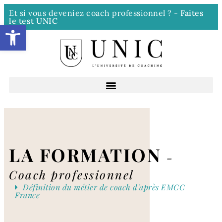
Et si vous deveniez coach professionnel ? -
Faites
le test UNIC
Ouvrir la barre d’outils
LA FORMATION
-
Coach professionnel
Définition du métier de coach d'après EMCC
France