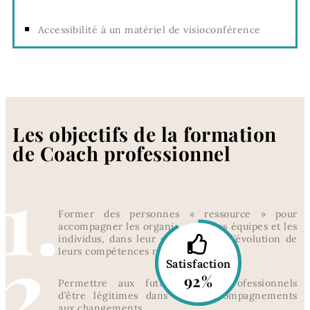
Accessibilité à un matériel de visioconférence
Les objectifs de la formation
de Coach professionnel
1.
Former des personnes « ressource » pour
accompagner les organisations, les équipes et les
2.
individus, dans leur croissance et l’évolution de
leurs compétences relationnelles.
Satisfaction
92%
Permettre aux futurs coachs professionnels
d’être légitimes dans leurs accompagnements
aux changements.